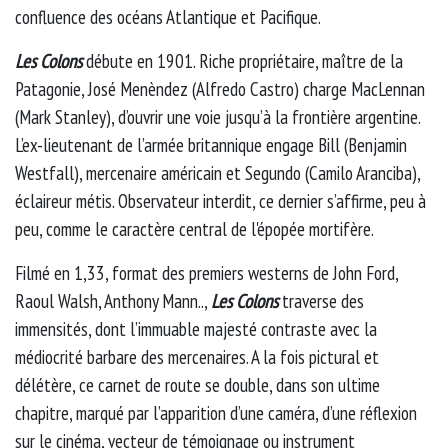
confluence des océans Atlantique et Pacifique.
Les Colons
débute en 1901. Riche propriétaire, maître de la
Patagonie, José Menèndez (Alfredo Castro) charge MacLennan
(Mark Stanley), d’ouvrir une voie jusqu’à la frontière argentine.
L’ex-lieutenant de l’armée britannique engage Bill (Benjamin
Westfall), mercenaire américain et Segundo (Camilo Aranciba),
éclaireur métis. Observateur interdit, ce dernier s’affirme, peu à
peu, comme le caractère central de l'épopée mortifère.
Filmé en 1,33, format des premiers westerns de John Ford,
Raoul Walsh, Anthony Mann..,
Les Colons
traverse des
immensités, dont l’immuable majesté contraste avec la
médiocrité barbare des mercenaires. A la fois pictural et
délétère, ce carnet de route se double, dans son ultime
chapitre, marqué par l’apparition d’une caméra, d’une réflexion
sur le cinéma, vecteur de témoignage ou instrument