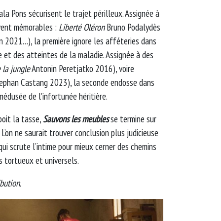
la Pons sécurisent le trajet périlleux. Assignée à
vent mémorables :
Liberté Oléron
Bruno Podalydès
 2021…), la première ignore les afféteries dans
ge et des atteintes de la maladie. Assignée à des
 la jungle
Antonin Peretjatko 2016), voire
ephan Castang 2023), la seconde endosse dans
édusée de l'infortunée héritière.
boit la tasse,
Sauvons les meubles
se termine sur
 L’on ne saurait trouver conclusion plus judicieuse
qui scrute l’intime pour mieux cerner des chemins
s tortueux et universels.
bution.