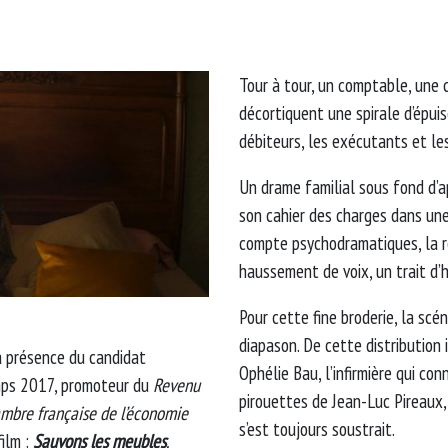
Tour à tour, un comptable, une 
décortiquent une spirale d’épuis
débiteurs, les exécutants et le
Un drame familial sous fond d’
son cahier des charges dans une
compte psychodramatiques, la r
haussement de voix, un trait d’
Pour cette fine broderie, la scé
diapason. De cette distribution
a présence du candidat
Ophélie Bau, l’infirmière qui con
emps 2017, promoteur du
Revenu
pirouettes de Jean-Luc Pireaux,
mbre française de l’économie
s’est toujours soustrait.
film :
Sauvons les meubles
.