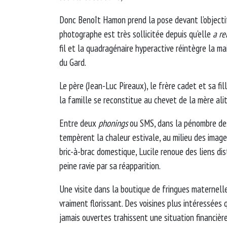
Donc Benoît Hamon prend la pose devant l’objectif
photographe est très sollicitée depuis qu’elle
a r
fil et la quadragénaire hyperactive réintègre la ma
du Gard.
Le père (Jean-Luc Pireaux), le frère cadet et sa fi
la famille se reconstitue au chevet de la mère alit
Entre deux
phonings
ou SMS, dans la pénombre des
tempèrent la chaleur estivale, au milieu des image
bric-à-brac domestique, Lucile renoue des liens di
peine ravie par sa réapparition.
Une visite dans la boutique de fringues maternel
vraiment florissant. Des voisines plus intéressées
jamais ouvertes trahissent une situation financièr