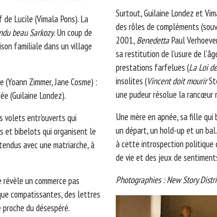
Surtout, Guilaine Londez et Vima
 de Lucile (Vimala Pons). La
des rôles de compléments (sou
endu beau
Sarkozy
. Un coup de
2001,
Benedetta
Paul Verhoeven
ison familiale dans un village
sa restitution de l’usure de l’â
prestations farfelues (
La Loi de
insolites (
Vincent doit mourir
St
lle (Yoann Zimmer, Jane Cosme) :
une pudeur résolue la rancœur m
ée (Guilaine Londez).
Une mère en apnée, sa fille qui 
 volets entr’ouverts qui
un départ, un hold-up et un bal.
s et bibelots qui organisent le
à cette introspection politique 
stendus avec une matriarche, à
de vie et des jeux de sentiment
Photographies : New Story Distri
le révèle un commerce pas
 que compatissantes, des lettres
e proche du désespéré.