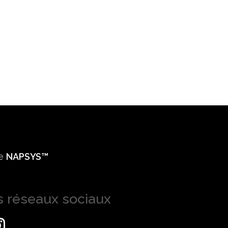
ie
NAPSYS™
s réseaux sociaux