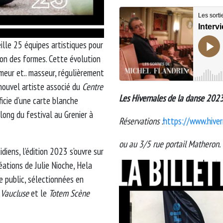
ille 25 équipes artistiques pour
tion des formes. Cette évolution
meur et.. masseur, régulièrement
nouvel artiste associé du
Centre
Les Hivernales de la danse 202
icie d’une carte blanche
long du festival au Grenier à
Réservations :
https://www.hiver
ou au 3/5 rue portail Matheron.
diens, l’édition 2023 s’ouvre sur
réations de Julie Nioche, Hela
e public, sélectionnées en
 Vaucluse
et le
Totem Scène