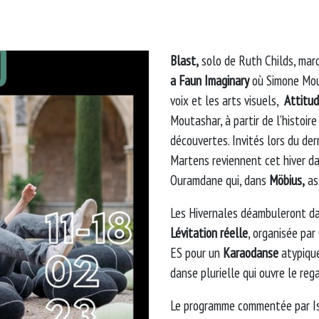
Blast,
solo de Ruth Childs, marq
a Faun Imaginary
où Simone Mous
voix et les arts visuels,
Attitud
Moutashar, à partir de l’histoir
découvertes. Invités lors du der
Martens reviennent cet hiver d
Ouramdane qui, dans
Möbius,
as
Les Hivernales déambuleront dan
Lévitation réelle
, organisée par
ES pour un
Karaodanse
atypique
danse plurielle qui ouvre le rega
Le programme commentée par Is