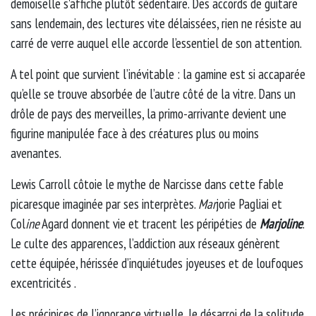
demoiselle s'affiche plutôt sédentaire. Des accords de guitare
sans lendemain, des lectures vite délaissées, rien ne résiste au
carré de verre auquel elle accorde l’essentiel de son attention.
A tel point que survient l’inévitable : la gamine est si accaparée
qu’elle se trouve absorbée de l’autre côté de la vitre. Dans un
drôle de pays des merveilles, la primo-arrivante devient une
figurine manipulée face à des créatures plus ou moins
avenantes.
Lewis Carroll côtoie le mythe de Narcisse dans cette fable
picaresque imaginée par ses interprètes.
Mar
jorie Pagliai et
Col
ine
Agard donnent vie et tracent les péripéties de
Marjoline
.
Le culte des apparences, l’addiction aux réseaux génèrent
cette équipée, hérissée d’inquiétudes joyeuses et de loufoques
excentricités .
Les précipices de l’ignorance virtuelle, le désarroi de la solitude