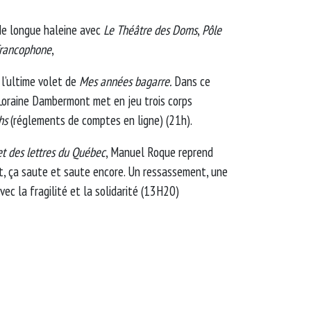
 de longue haleine avec
Le Théâtre des Doms
,
Pôle
francophone
,
 l’ultime volet de
Mes années bagarre.
Dans ce
 Loraine Dambermont met en jeu trois corps
shs
(réglements de comptes en ligne) (21h).
et des lettres du Québec
, Manuel Roque reprend
, ça saute et saute encore. Un ressassement, une
ec la fragilité et la solidarité (13H20)