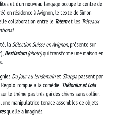
dites et d’un nouveau langage occupe le centre de
Créé en résidence à Avignon, le texte de Simon
elle collaboration entre le
Totem
et les
Tréteaux
ational
.
été, la
Sélection Suisse en Avignon
, présente sur
t),
Bestiarium
(photo)
qui transforme une maison en
s.
agnies
Du jour au lendemain
et
Skappa
passent par
s Regolo, rompue à la comédie,
Thélonius et Lola
sur le thème pas très gai des chiens sans collier.
), une manipulatrice tenace assembles de objets
res
qu'elle a imaginés.