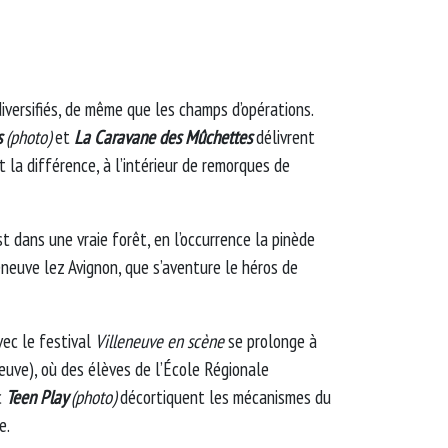
versifiés, de même que les champs d’opérations.
s
(photo)
et
La Caravane des Mûchettes
délivrent
t la différence, à l’intérieur de remorques de
st dans une vraie forêt, en l’occurrence la pinède
eneuve lez Avignon, que s’aventure le héros de
vec le festival
Villeneuve en scène
se prolonge à
neuve), où des élèves de l’École Régionale
c
Teen Play
(photo)
décortiquent les mécanismes du
e.