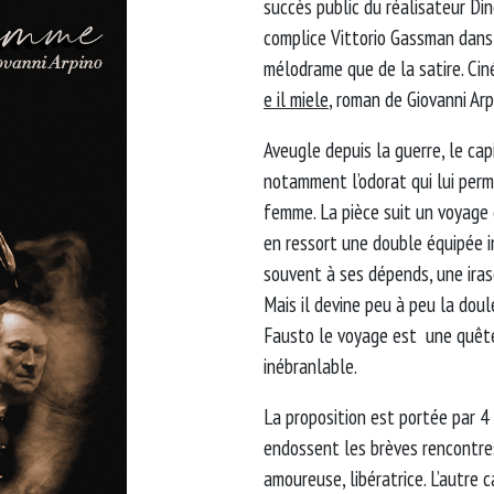
succès public du réalisateur Dino
complice Vittorio Gassman dans u
mélodrame que de la satire. Cin
e il miele
, roman de Giovanni Arpi
Aveugle depuis la guerre, le ca
notamment l’odorat qui lui perme
femme. La pièce suit un voyage e
en ressort une double équipée in
souvent à ses dépends, une irasc
Mais il devine peu à peu la doule
Fausto le voyage est une quête
inébranlable.
La proposition est portée par 4
endossent les brèves rencontres
amoureuse, libératrice. L’autre 