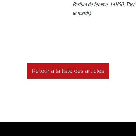
Parfum de femme
, 14H50, Théât
le mardi).
Retour à la liste des articles