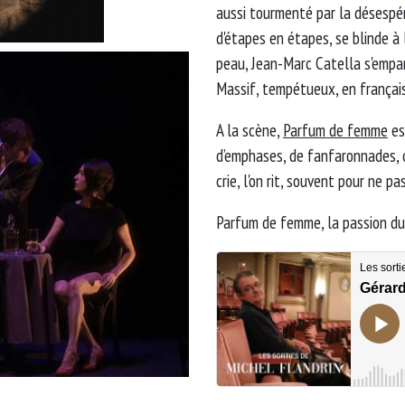
aussi tourmenté par la désespér
d'étapes en étapes, se blinde à l
peau, Jean-Marc Catella s'empar
Massif, tempétueux, en français,
A la scène,
Parfum de femme
est
d’emphases, de fanfaronnades, co
crie, l'on rit, souvent pour ne pa
Parfum de femme, la passion du 