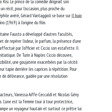
 Risi. Le prince de la comédie dirigeait son
n récit, pour l’occasion, plus proche du
éphile avéré, Gérard Vantaggioli se base sur
Il buio
no (1969) à l’origine du film.
pitaine Fausto a développé d’autres facultés,
t de repérer l’odeur, le parfum, la présence d’une
ffectué par l’officier et Ciccio son estafette. Il
itiatique. De Turin à Naples Ciccio découvre,
ibilité, une goujaterie exacerbées par la cécité.
ur tapie derrière les caprices à répétition. Pour
 de délivrance, guidée par une résolution
 acteurs, Vanessa Aiffe-Ceccaldi et Nicolas Gény
. L’une est la femme tour à tour protectrice,
campe un voyageur hautain et surtout ce prêtre lui