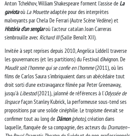
Anton Tchekhov, William Shakespeare forment l'assise de
La
gaviota
où
La Mouette
adaptée pour des interprètes
malvoyants par Chela De Ferrari (Autre Scène Vedène) et
História d’un senglar
où l’acteur catalan Joan Carreras
s’embrouille avec
Richard III
(Salle Benoît XII).
Invitée à sept reprises depuis 2010, Angelica Liddell traverse
les gouvernances (et les partitions) du Festival d’Avignon. De
Maudit soit l'homme qui se confie en l'homme
(2011), où les
films de Carlos Saura s’imbriquaient dans un abécédaire tout
droit sorti d’une extravagance filmée par Peter Greenaway,
jusqu’à
Libestod
(2021), jalonné de références à l’
Odyssée
de
l’espace
façon Stanley Kubrick, la performeuse sous-tend ses
propositions par une solide cinéphilie. Le tropisme devrait se
confirmer tout au long de
Dämon
(photo)
, création dans
laquelle, flanquée de sa compagnie, des acteurs du
Dramaten–
The Royal Dramatic Theatre de Suède
et de non-professionnels,