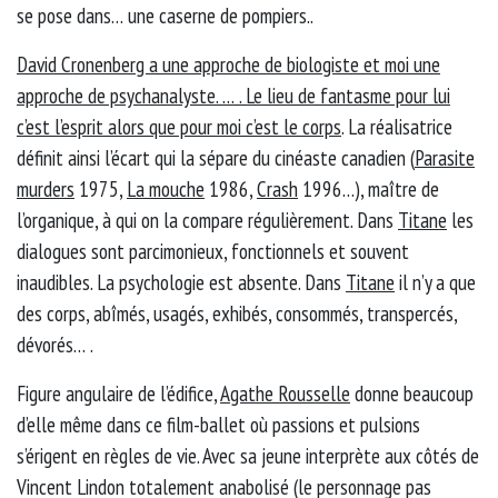
se pose dans… une caserne de pompiers..
David Cronenberg a une approche de biologiste et moi une
approche de psychanalyste. … . Le lieu de fantasme pour lui
c’est l’esprit alors que pour moi c’est le corps
. La réalisatrice
définit ainsi l’écart qui la sépare du cinéaste canadien (
Parasite
murders
1975,
La mouche
1986,
Crash
1996…), maître de
l’organique, à qui on la compare régulièrement. Dans
Titane
les
dialogues sont parcimonieux, fonctionnels et souvent
inaudibles. La psychologie est absente. Dans
Titane
il n’y a que
des corps, abîmés, usagés, exhibés, consommés, transpercés,
dévorés… .
Figure angulaire de l’édifice,
Agathe Rousselle
donne beaucoup
d’elle même dans ce film-ballet où passions et pulsions
s’érigent en règles de vie. Avec sa jeune interprète aux côtés de
Vincent Lindon totalement anabolisé (le personnage pas