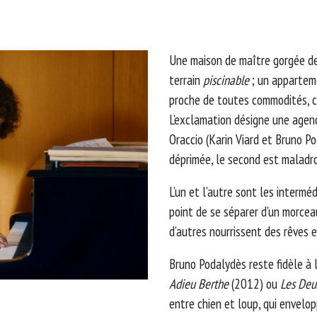
Une maison de maître gorgée de 
terrain
piscinable
; un appartem
proche de toutes commodités, c
L’exclamation désigne une agenc
Oraccio (Karin Viard et Bruno P
déprimée, le second est maladro
L’un et l’autre sont les intermé
point de se séparer d’un morcea
d’autres nourrissent des rêves 
Bruno Podalydès reste fidèle à 
Adieu Berthe
(2012) ou
Les Deu
entre chien et loup, qui envelop