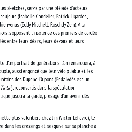
les sketches, servis par une pléiade d’acteurs,
toujours (Isabelle Candelier, Patrick Ligardes,
bienvenus (Eddy Mitchell, Roschdy Zem). A la
ors, s’opposent l’insolence des premiers de cordée
lés entre leurs désirs, leurs devoirs et leurs
e d'un portrait de générations. L’on remarquera, à
couple, aussi engoncé que leur vélo pliable et les
lointains des Dupond-Dupont (Podalydès est un
Tintin
), reconvertis dans la spéculation
tique jusqu’à la garde, présage d’un avenir dès
jette plus volontiers chez Jim (Victor Lefèvre), le
tre dans les dressings et s'esquive sur sa planche à