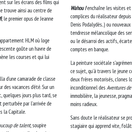
nt sur les écrans des films qui
Wahou !
enchaîne les visites et 
se trouve ainsi au centre de
complices du réalisateur depuis 
i
, le premier opus de Jeanne
Denis Podalydès..) ou nouveaux 
tendresse mélancolique des seni
 l’appartement HLM où loge
ou le désarroi des actifs, écarte
lescente goûte un havre de
comptes en banque.
ène les courses et qui lui
La peinture sociétale s'agrément
ce sujet, qu’à travers le jeune 
illa d’une camarade de classe
deux frères motorisés, clones 
ur des vacances d’été. Sur un
inconditionnel des
Aventures de 
, quelques jours plus tard, se
immobilière, la jeunesse, pragma
 perturbée par l’arrivée de
moins radieux.
s la Capitale.
Sans doute le réalisateur se pro
aucoup de talent
, soupire
stagiaire qui apprend vite, folâ