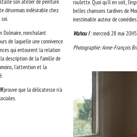
stalle son atelier de peinture.
roulette. Quoi qu'il en soit, l'esp
lte désormais indésirable chez
belles chansons tardives de Mo
 soi.
inestimable auteur de comédies
in Dolmaire, nonchalant
Wahou !
: mercredi 28 mai 20H5
ours de laquelle une connivence
Photographie: Anne-François Bril
ances qui entourent la relation
la description de la famille de
anmoins, l’attention et la
é.
fi
prouve que la délicatesse n’a
sociales.