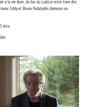
oir a la vie dure,
Au bar du Lutécia
reste l’une des
nsieur Eddy et Bruno Podalydès demeure un
.
5 Arte.
lot.