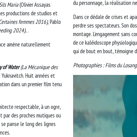
du personnage, la réalisation ne
Sils Maria
(Olivier Assayas
les productions de studios et
Dans ce dédale de crises et apa
Certaines femmes 2016)
, Pablo
perdre ses spectateurs. Son dos
leeding 2024).
. .
montage. L’engagement sans co
de ce kaléidoscope physiologiqu
dance amène naturellement
qui de bout en bout, témoigne d
Photographies : Films du Losan
y of Water
(La Mécanique des
a Yuknavitch. Huit années et
tation dans un premier film tenu
itecte respectable, à un ogre,
nt par des proches mutiques ou
 se panse le long des lignes
nces.