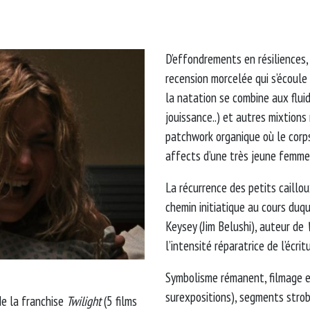
D’effondrements en résiliences
recension morcelée qui s’écoule 
la natation se combine aux flui
jouissance..) et autres mixtions
patchwork organique où le corps
affects d’une très jeune femme
La récurrence des petits caillo
chemin initiatique au cours duqu
Keysey (Jim Belushi), auteur de
l’intensité réparatrice de l’écrit
Symbolisme rémanent, filmage 
surexpositions), segments stro
e la franchise
Twilight
(5 films