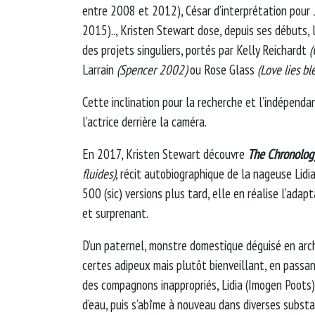
entre 2008 et 2012), César d’interprétation pour
2015).., Kristen Stewart dose, depuis ses débuts, 
des projets singuliers, portés par Kelly Reichardt
(
Larrain
(Spencer 2002)
ou Rose Glass
(Love lies b
Cette inclination pour la recherche et l’indépen
l’actrice derrière la caméra.
En 2017, Kristen Stewart découvre
The Chronolog
fluides)
, récit autobiographique de la nageuse Lidi
500 (sic) versions plus tard, elle en réalise l’adap
et surprenant.
D’un paternel, monstre domestique déguisé en arch
certes adipeux mais plutôt bienveillant, en passa
des compagnons inappropriés, Lidia (Imogen Poots)
d’eau, puis s’abîme à nouveau dans diverses substa