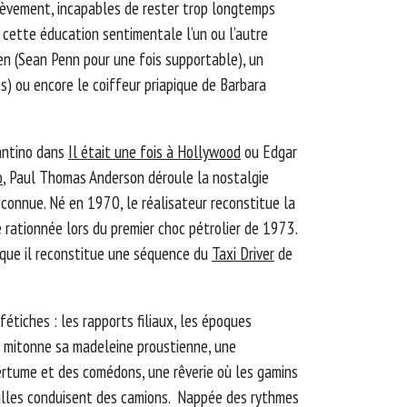
brièvement, incapables de rester trop longtemps
de cette éducation sentimentale l’un ou l’autre
en (Sean Penn pour une fois supportable), un
s) ou encore le coiffeur priapique de Barbara
antino dans
Il était une fois à Hollywood
ou Edgar
o
, Paul Thomas Anderson déroule la nostalgie
 connue. Né en 1970, le réalisateur reconstitue la
 rationnée lors du premier choc pétrolier de 1973.
ique il reconstitue une séquence du
Taxi Driver
de
étiches : les rapports filiaux, les époques
 mitonne sa madeleine proustienne, une
ertume et des comédons, une rêverie où les gamins
illes conduisent des camions. Nappée des rythmes