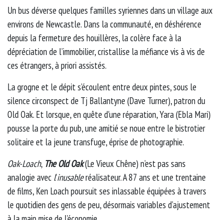
Un bus déverse quelques familles syriennes dans un village aux
environs de Newcastle. Dans la communauté, en déshérence
depuis la fermeture des houillères, la colère face à la
dépréciation de l’immobilier, cristallise la méfiance vis à vis de
ces étrangers, à priori assistés.
La grogne et le dépit s’écoulent entre deux pintes, sous le
silence circonspect de Tj Ballantyne (Dave Turner), patron du
Old Oak. Et lorsque, en quête d'une réparation, Yara (Ebla Mari)
pousse la porte du pub, une amitié se noue entre le bistrotier
solitaire et la jeune transfuge, éprise de photographie.
Oak-Loach
,
The Old Oak
(Le Vieux Chêne) n’est pas sans
analogie avec
l
'
inusable
réalisateur. A 87 ans et une trentaine
de films, Ken Loach poursuit ses inlassable équipées à travers
le quotidien des gens de peu, désormais variables d’ajustement
à la main mise de l’économie.