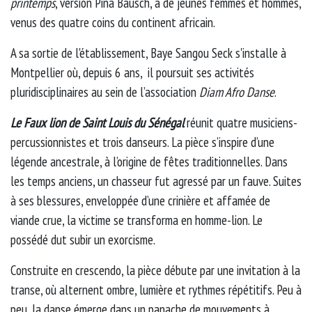
printemps
, version Pina Bausch, à de jeunes femmes et hommes,
venus des quatre coins du continent africain.
A sa sortie de l'établissement, Baye Sangou Seck s'installe à
Montpellier où, depuis 6 ans, il poursuit ses activités
pluridisciplinaires au sein de l’association
Diam Afro Danse
.
Le Faux lion de Saint Louis du Sénégal
réunit quatre musiciens-
percussionnistes et trois danseurs. La pièce s’inspire d’une
légende ancestrale, à l’origine de fêtes traditionnelles. Dans
les temps anciens, un chasseur fut agressé par un fauve. Suites
à ses blessures, enveloppée d’une crinière et affamée de
viande crue, la victime se transforma en homme-lion. Le
possédé dut subir un exorcisme.
Construite en crescendo, la pièce débute par une invitation à la
transe, où alternent ombre, lumière et rythmes répétitifs. Peu à
peu, la danse émerge dans un panache de mouvements à