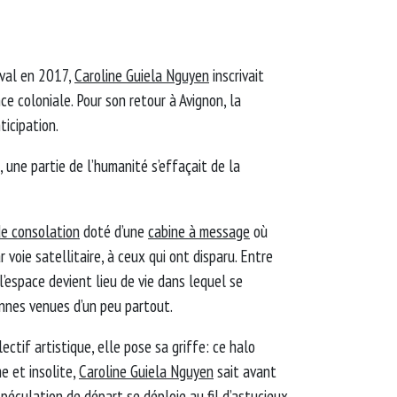
ival en 2017,
Caroline Guiela Nguyen
inscrivait
ce coloniale. Pour son retour à Avignon, la
ticipation.
, une partie de l’humanité s’effaçait de la
de consolation
doté d’une
cabine à message
où
 voie satellitaire, à ceux qui ont disparu. Entre
 l’espace devient lieu de vie dans lequel se
nnes venues d’un peu partout.
lectif artistique, elle pose sa griffe: ce halo
e et insolite,
Caroline Guiela Nguyen
sait avant
spéculation de départ se déploie au fil d’astucieux