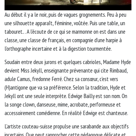
Au début il y a le noir, puis de vagues grognements. Peu à peu
une silhouette apparaît, féminine, voûtée. Puis une table, un
tabouret.. . A l’écoute de ce qui se marmonne on est dans une
classe, une classe de français, en compagnie d’une harpie à
l’orthographe incertaine et à la digestion tourmentée.
Soudain entre deux jurons et quelques cabrioles, Madame Hyde
devient Miss Jekyll, enseignante prévenante qui cite Rimbaud,
adule Camus, fredonne Ferré. Chez sa consœur, c’est vers
(H)antigone que va sa préférence. Selon la tradition, Hyde et
Jekyll ont une seule interprète. Edwige Bailly est son nom. On
la songe clown, danseuse, mime, acrobate, performeuse et
accessoirement comédienne. En réalité Edwige est chanteuse.
L’artiste couteau-suisse propulse une sarabande aux objectifs
incertains. Que peut rapprocher cette pédagogue délicate et