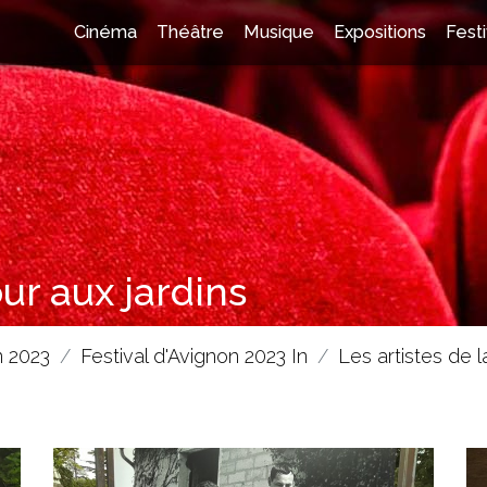
Cinéma
Théâtre
Musique
Expositions
Festi
our aux jardins
n 2023
Festival d'Avignon 2023 In
Les artistes de l