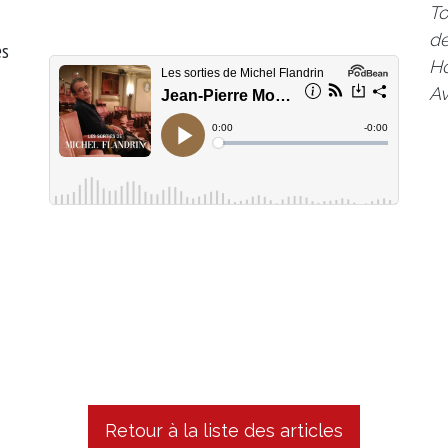
To
d
es
Ho
Av
Retour à la liste des articles