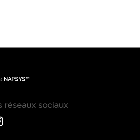
ie
NAPSYS™
s réseaux sociaux