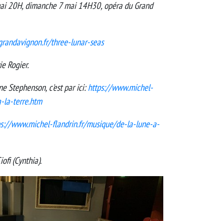
mai 20H, dimanche 7 mai 14H30, opéra du Grand
randavignon.fr/three-lunar-seas
ie Rogier.
ne Stephenson, c'est par ici:
https://www.michel-
a-la-terre.htm
ps://www.michel-flandrin.fr/musique/de-la-lune-a-
iofi (Cynthia).