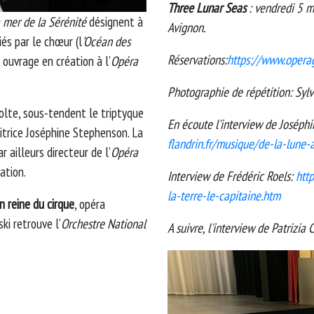
Three Lunar Seas
: vendredi 5 
a mer de la Sérénité
désignent à
Avignon.
iés par le chœur (l
’Océan des
Réservations:
https://www.operag
, ouvrage en création à l’
Opéra
Photographie de répétition: Sylv
volte, sous-tendent le triptyque
En écoute l'interview de Joséphi
sitrice Joséphine Stephenson. La
flandrin.fr/musique/de-la-lune-
 ailleurs directeur de l’
Opéra
ation.
Interview de Frédéric Roels:
htt
la-terre-le-capitaine.htm
 reine du cirque
, opéra
ki retrouve l’
Orchestre National
A suivre, l'interview de Patrizia C