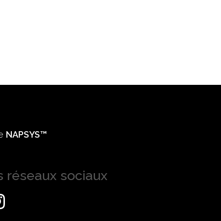
ie
NAPSYS™
s réseaux sociaux