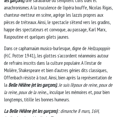
les garçons)
, une sarabande où s’empilent clins d’œil et
anachronismes. A la truculence de l’opéra bouffe, Nicolas Rigas,
chanteur-metteur en scène, agrège les lazzis propres aux
pièces de tréteaux. Ainsi, le spectacle s’étend vers les gradins,
happe des spectateurs et convoque, au passage, Karl Marx,
Raspoutine et quelques gilets jaunes.
Dans ce capharnaüm musico-burlesque, digne de
Hellzapoppin
(H.C. Potter 1941), les glottes s’accordent néanmoins autour
de refrains inscrits dans la culture populaire. A l’instar de
Molière, Shakespeare et bien d’autres génies dits classiques,
Offenbach résiste à tout. Ainsi, bien après la représentation de
la
Belle Hélène (et les garçons)
,
Je suis l’époux de reine, poux de
la reine, poux de la reine..,
inculque les mémoires et, pour bien
longtemps, titille les bonnes humeurs.
La Belle Hélène (et les garçons)
: dimanche 8 mars, 16H,