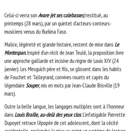
Celui-ci verra son
Avare (et ses calebasses
)
restitué, au
printemps (28 mars), par un quintet d’acteurs-conteurs-
musiciens venus du Burkina Faso.
Malice, légèreté et grande histoire, restent de mise dans
Le
Montespan.
Inspiré d’un récit de Jean Teulé, la proposition livre
une approche gaillarde et incisive du règne de Louis XIV (24
janvier). Les Mesguich père et fils, se glissent dans les habits
de Fouchet et Talleyrand, convives rouets et capés du
légendaire
Souper
, mis en mots par Jean-Claude Brisville (19
mars).
Outre la belle langue, les langages multiples sont à l’honneur
dans
Louis Braille, au-delà des yeux clos
. L’infatigable Pierrette
Dupoyet retrace l’épopée de cet adolescent, dont la cécité
accidentelle, enclencha la mise au point un système de lecture